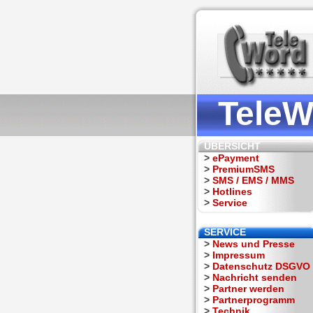
TeleW
ÜBERSICHT
>
ePayment
>
PremiumSMS
>
SMS / EMS / MMS
>
Hotlines
>
Service
SERVICE
>
News und Presse
>
Impressum
>
Datenschutz DSGVO
>
Nachricht senden
>
Partner werden
>
Partnerprogramm
>
Technik