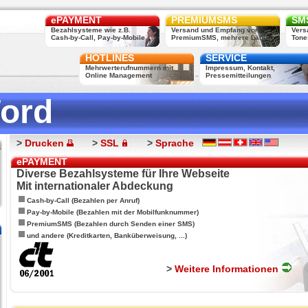
ePAYMENT
PREMIUMSMS
SMS
Bezahlsysteme wie z.B.
Versand und Empfang von
Vers
Cash-by-Call, Pay-by-Mobile, ...
PremiumSMS, mehrere Länder
Tone
HOTLINES
SERVICE
Mehrwerterufnummern mit
Impressum, Kontakt,
Online Management
Pressemitteilungen
ord
>
Drucken
>
SSL
>
Sprache
ePAYMENT
Diverse Bezahlsysteme für Ihre Webseite
Mit internationaler Abdeckung
Cash-by-Call (Bezahlen per Anruf)
Pay-by-Mobile (Bezahlen mit der Mobilfunknummer)
PremiumSMS (Bezahlen durch Senden einer SMS)
und andere (Kreditkarten, Banküberweisung, ...)
>
Weitere Informationen