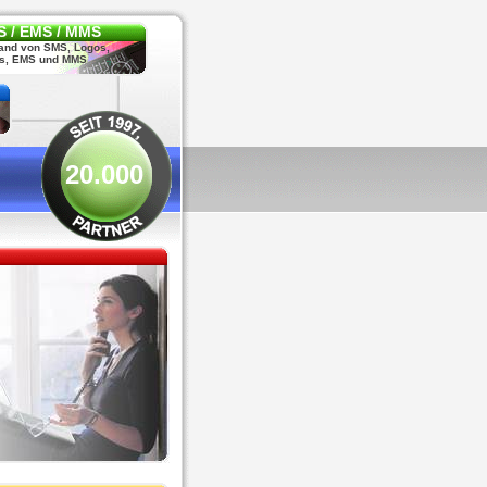
 / EMS / MMS
and von SMS, Logos,
s, EMS und MMS
20.000