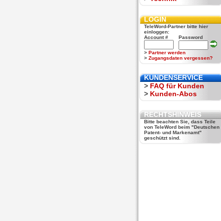
LOGIN
TeleWord-Partner bitte hier
einloggen:
Account #
Password
>
Partner werden
>
Zugangsdaten vergessen?
KUNDENSERVICE
>
FAQ für Kunden
>
Kunden-Abos
RECHTSHINWEIS
Bitte beachten Sie, dass Teile
von TeleWord beim "Deutschen
Patent- und Markenamt"
geschützt sind.