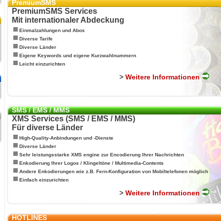
PremiumSMS
PremiumSMS Services
Mit internationaler Abdeckung
Einmalzahlungen und Abos
Diverse Tarife
Diverse Länder
Eigene Keywords und eigene Kurzwahlnummern
Leicht einzurichten
>
Weitere Informationen
SMS / EMS / MMS
XMS Services (SMS / EMS / MMS)
Für diverse Länder
High-Quality-Anbindungen und -Dienste
Diverse Länder
Sehr leistungsstarke XMS engine zur Encodierung Ihrer Nachrichten
Enkodierung Ihrer Logos / Klingeltöne / Multimedia-Contents
Andere Enkodierungen wie z.B. Fern-Konfiguration von Mobiltelefonen möglich
Einfach einzurichten
>
Weitere Informationen
HOTLINES