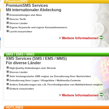
PremiumSMS
PremiumSMS Services
Mit internationaler Abdeckung
Einmalzahlungen und Abos
Diverse Tarife
Diverse Länder
Eigene Keywords und eigene Kurzwahlnummern
Leicht einzurichten
>
Weitere Informationen
SMS / EMS / MMS
XMS Services (SMS / EMS / MMS)
Für diverse Länder
High-Quality-Anbindungen und -Dienste
Diverse Länder
Sehr leistungsstarke XMS engine zur Encodierung Ihrer Nachrichten
Enkodierung Ihrer Logos / Klingeltöne / Multimedia-Contents
Andere Enkodierungen wie z.B. Fern-Konfiguration von Mobiltelefonen möglich
Einfach einzurichten
>
Weitere Informationen
HOTLINES