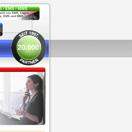
 / EMS / MMS
and von SMS, Logos,
s, EMS und MMS
20.000