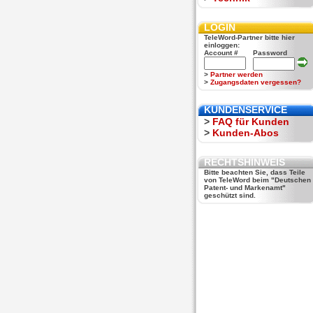
LOGIN
TeleWord-Partner bitte hier
einloggen:
Account #
Password
>
Partner werden
>
Zugangsdaten vergessen?
KUNDENSERVICE
>
FAQ für Kunden
>
Kunden-Abos
RECHTSHINWEIS
Bitte beachten Sie, dass Teile
von TeleWord beim "Deutschen
Patent- und Markenamt"
geschützt sind.