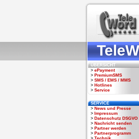
TeleW
ÜBERSICHT
>
ePayment
>
PremiumSMS
>
SMS / EMS / MMS
>
Hotlines
>
Service
SERVICE
>
News und Presse
>
Impressum
>
Datenschutz DSGVO
>
Nachricht senden
>
Partner werden
>
Partnerprogramm
>
Technik