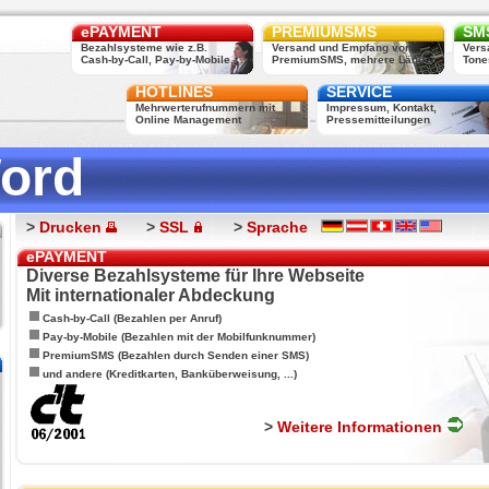
ePAYMENT
PREMIUMSMS
SMS
Bezahlsysteme wie z.B.
Versand und Empfang von
Vers
Cash-by-Call, Pay-by-Mobile, ...
PremiumSMS, mehrere Länder
Tone
HOTLINES
SERVICE
Mehrwerterufnummern mit
Impressum, Kontakt,
Online Management
Pressemitteilungen
ord
>
Drucken
>
SSL
>
Sprache
ePAYMENT
Diverse Bezahlsysteme für Ihre Webseite
Mit internationaler Abdeckung
Cash-by-Call (Bezahlen per Anruf)
Pay-by-Mobile (Bezahlen mit der Mobilfunknummer)
PremiumSMS (Bezahlen durch Senden einer SMS)
und andere (Kreditkarten, Banküberweisung, ...)
>
Weitere Informationen